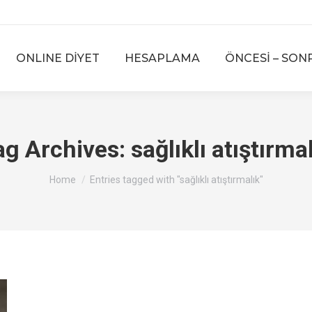
ONLINE DİYET
HESAPLAMA
ÖNCESİ – SON
ag Archives:
sağlıklı atıştırma
You are here:
Home
Entries tagged with "sağlıklı atıştırmalık"