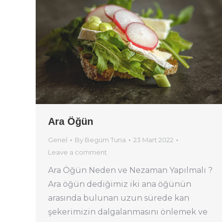
Ara Öğün
Genel
By
Begüm Tuna
23 Mart 2022
Leave a comment
Ara Öğün Neden ve Nezaman Yapılmalı ?
Ara öğün dediğimiz iki ana öğünün
arasında bulunan uzun sürede kan
şekerimizin dalgalanmasını önlemek ve