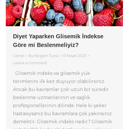
Diyet Yaparken Glisemik İndekse
Göre mi Beslenmeliyiz?
Genel
By
Begüm Tuna
13 Nisan 2023
Leave a comment
Glisemik indeks ve glisemik yük
terimlerini ilk kez duyuyor olabilirsiniz.
Ancak bu kavramlar çok uzun bir süredir
beslenme uzmanlarının ve sağlık
profesyonellerinin dilinde. Hele ki şeker
hastasıysanız bu kavramlara çok yakınsınız
demektir. Glisemik indeks nedir? Glisemik