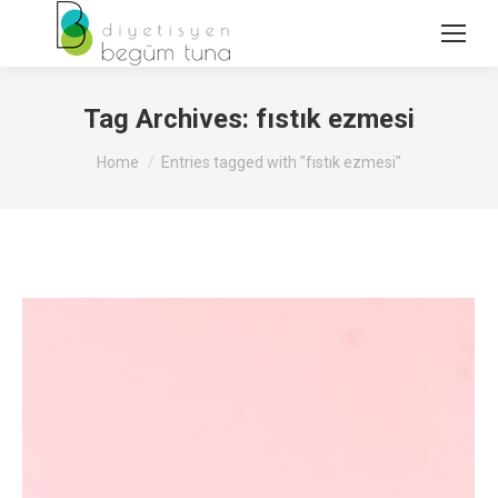
Tag Archives:
fıstık ezmesi
You are here:
Home
Entries tagged with "fıstık ezmesi"