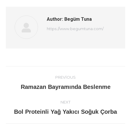
Author:
Begüm Tuna
https://www.begumtuna.com/
Post
PREVIOUS
navigation
Previous
Ramazan Bayramında Beslenme
post:
NEXT
Next
Bol Proteinli Yağ Yakıcı Soğuk Çorba
post: