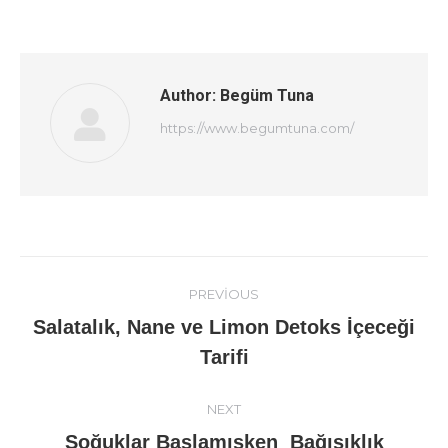
Author:
Begüm Tuna
https://www.begumtuna.com/
Post
PREVIOUS
navigation
Salatalık, Nane ve Limon Detoks İçeceği
Previous
Tarifi
post:
NEXT
Soğuklar Başlamışken Bağışıklık