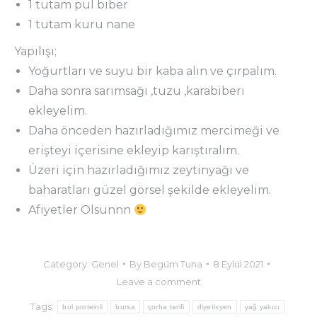
1 tutam pul biber
1 tutam kuru nane
Yapılışı;
Yoğurtları ve suyu bir kaba alın ve çırpalım.
Daha sonra sarımsağı ,tuzu ,karabiberi
ekleyelim.
Daha önceden hazırladığımız mercimeği ve
erişteyi içerisine ekleyip karıştıralım.
Üzeri için hazırladığımız zeytinyağı ve
baharatları güzel görsel şekilde ekleyelim.
Afiyetler Olsunnn
Category:
Genel
By
Begüm Tuna
8 Eylül 2021
Leave a comment
Tags:
bol proteinli
bursa
çorba tarifi
diyetisyen
yağ yakıcı